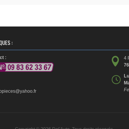
QUES :
t :
4 
7
Lu
Ma
Fe
opieces@yahoo.fr