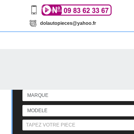
dolautopieces@yahoo.fr
echerchez votre pièce d'occasi