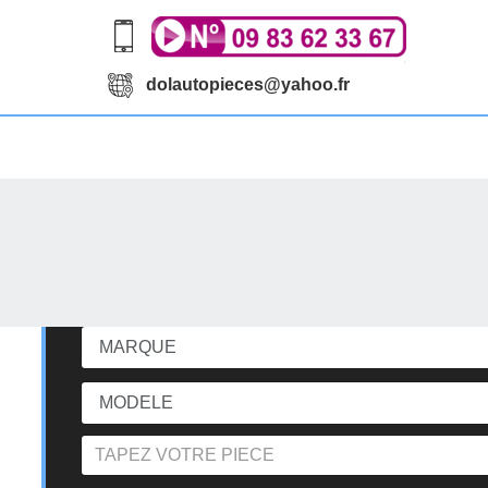
dolautopieces@yahoo.fr
echerchez votre pièce d'occasi