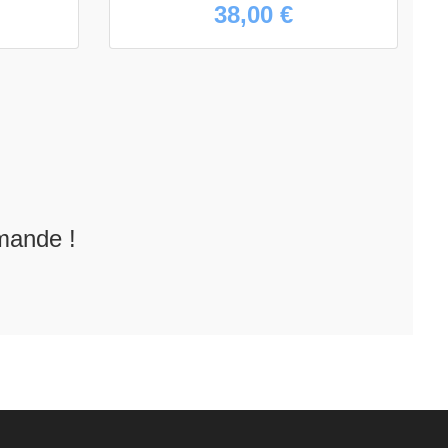
38,00 €
mande !