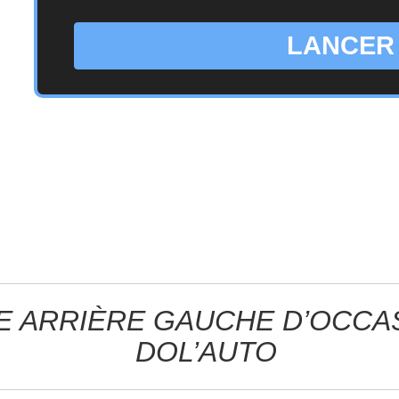
LANCER
APERÇU
APERÇU


RAPIDE
RAPIDE
E ARRIÈRE GAUCHE D’OCCA
DOL’AUTO