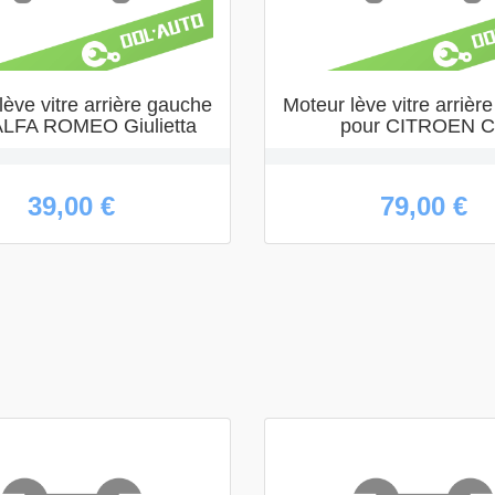
lève vitre arrière gauche
Moteur lève vitre arrièr
ALFA ROMEO Giulietta
pour CITROEN 
39,00 €
79,00 €
APERÇU
APERÇU


RAPIDE
RAPIDE