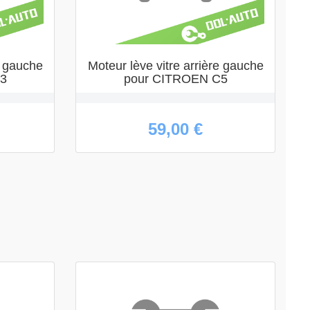
e gauche
Moteur lève vitre arrière gauche
C3
pour CITROEN C5
59,00 €
APERÇU

RAPIDE