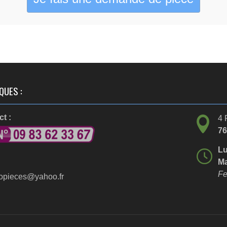
QUES :
t :
4 
7
Lu
Ma
Fe
opieces@yahoo.fr