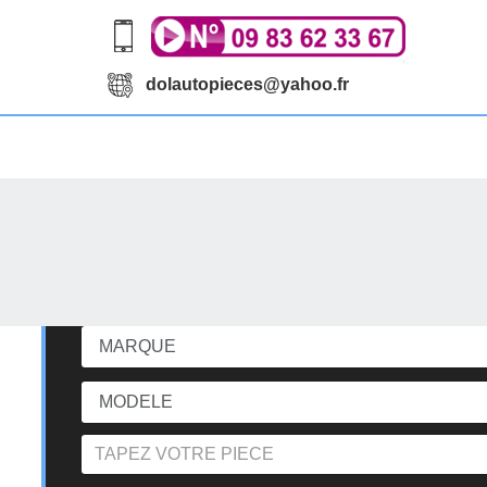
dolautopieces@yahoo.fr
echerchez votre pièce d'occasi